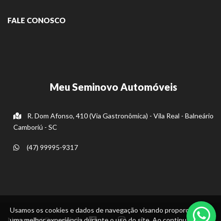
FALE CONOSCO
Meu Seminovo Automóveis
R. Dom Afonso, 410 (Via Gastronômica) - Vila Real - Balneário
Camboriú - SC
(47) 99995-9317
Usamos os cookies e dados de navegação visando proporcionar
Nossas mídias sociais:
uma melhor experiência durante o uso do site. Ao continuar, você