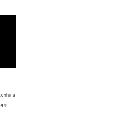
tenha a
sapp