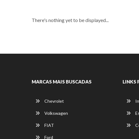
There's nothing yet to be displayed...
MARCAS MAIS BUSCADAS
LINKS 
Chevrolet
In
Volkswagen
E
FIAT
C
Ford