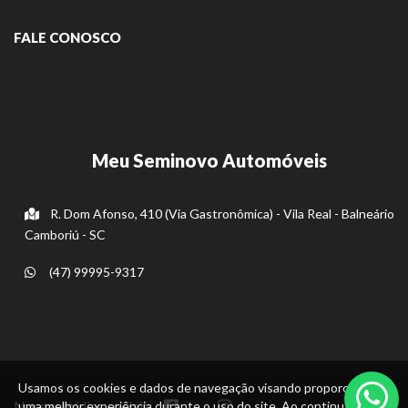
FALE CONOSCO
Meu Seminovo Automóveis
R. Dom Afonso, 410 (Via Gastronômica) - Vila Real - Balneário
Camboriú - SC
(47) 99995-9317
Usamos os cookies e dados de navegação visando proporcionar
Nossas mídias sociais:
uma melhor experiência durante o uso do site. Ao continuar, você