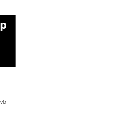
4p
via