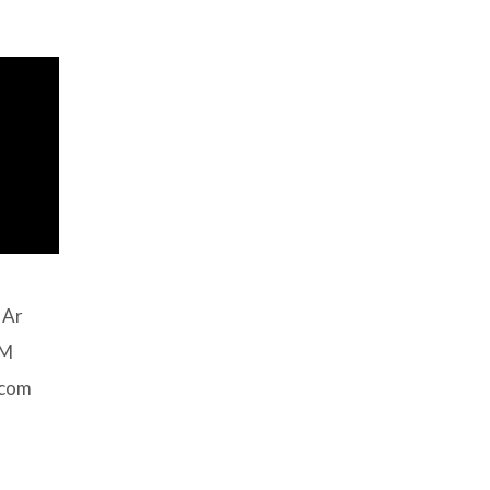
 Ar
KM
 com