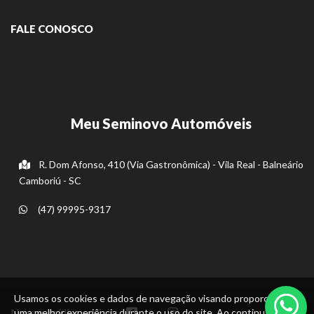
FALE CONOSCO
Meu Seminovo Automóveis
R. Dom Afonso, 410 (Via Gastronômica) - Vila Real - Balneário
Camboriú - SC
(47) 99995-9317
Usamos os cookies e dados de navegação visando proporcionar
Nossas mídias sociais:
uma melhor experiência durante o uso do site. Ao continuar, você