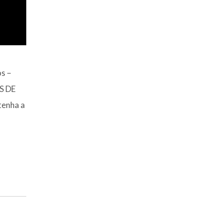
s –
S DE
tenha a