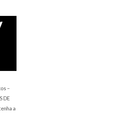
V
cos –
S DE
tenha a