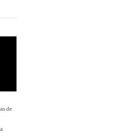
das de
ia