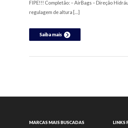
FIPE!!! Completão: – AirBags – Direção Hidrául
regulagem de altura […]
Saiba mais
MARCAS MAIS BUSCADAS
LINKS 