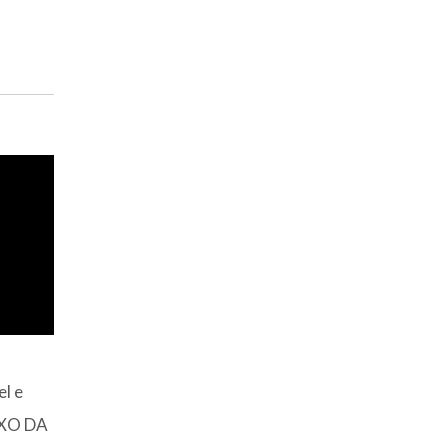
.
l e
AIXO DA