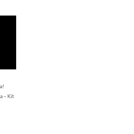
a!
a – Kit